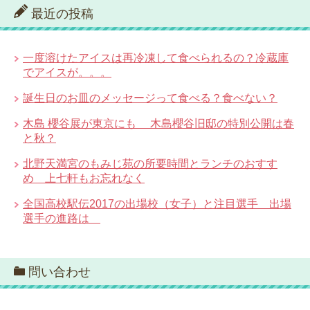
最近の投稿
一度溶けたアイスは再冷凍して食べられるの？冷蔵庫
でアイスが。。。
誕生日のお皿のメッセージって食べる？食べない？
木島 櫻谷展が東京にも 木島櫻谷旧邸の特別公開は春
と秋？
北野天満宮のもみじ苑の所要時間とランチのおすす
め 上七軒もお忘れなく
全国高校駅伝2017の出場校（女子）と注目選手 出場
選手の進路は
問い合わせ