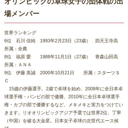
オリンピックの卓球女子の団体戦の出
場メンバー
世界ランキング
6位 石川 佳純 1993年2月23日（23歳） 四天王寺高
所属：全農
8位 福原 愛 1988年11月1日（27歳） 青森山田高
所属：ＡＮＡ
9位 伊藤 美誠 2000年10月21日 所属：スターツＳ
Ｃ
15歳の伊藤選手。2歳で卓球を始め、2008年に全日本卓
球選手権・バンビの部で優勝、2010年に全日本卓球選手
権・カブの部で優勝するなど、メキメキと実力をつけてい
きます。リオオリンピックアジア予選では世界2位、丁寧
（中国）を破る大金星。日本女子卓球の次世代エース候