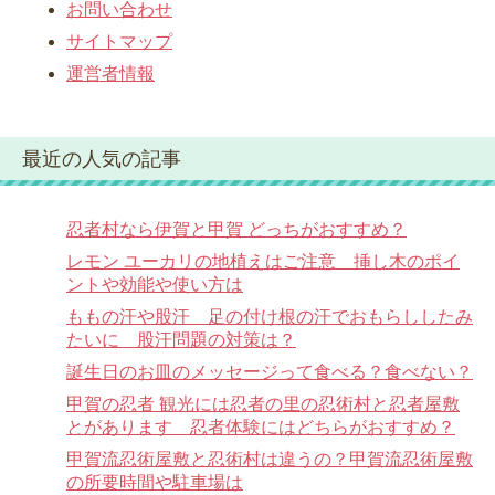
お問い合わせ
サイトマップ
運営者情報
最近の人気の記事
忍者村なら伊賀と甲賀 どっちがおすすめ？
レモン ユーカリの地植えはご注意 挿し木のポイ
ントや効能や使い方は
ももの汗や股汗 足の付け根の汗でおもらししたみ
たいに 股汗問題の対策は？
誕生日のお皿のメッセージって食べる？食べない？
甲賀の忍者 観光には忍者の里の忍術村と忍者屋敷
とがあります 忍者体験にはどちらがおすすめ？
甲賀流忍術屋敷と忍術村は違うの？甲賀流忍術屋敷
の所要時間や駐車場は