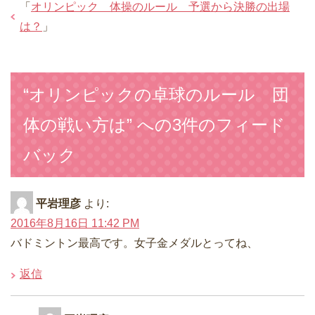
「
オリンピック 体操のルール 予選から決勝の出場
は？
」
“オリンピックの卓球のルール 団
体の戦い方は” への3件のフィード
バック
平岩理彦
より:
2016年8月16日 11:42 PM
バドミントン最高です。女子金メダルとってね、
返信