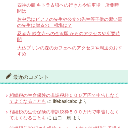
四神の館 キトラ古墳への行き方や駐車場 所要時
間は
お中元はピアノの先生や公文の先生等子供の習い事
の先生は贈るの、相場は？
忍者寺 妙立寺への金沢駅 からのアクセスや所要時
間
大仏プリンの森のカフェへのアクセスや周辺のおす
すめ
最近のコメント
相続税の生命保険の非課税枠５００万円で申告しなく
てよくなることも
に
lifebasicabc
より
相続税の生命保険の非課税枠５００万円で申告しなく
てよくなることも
に
山口 篤
より