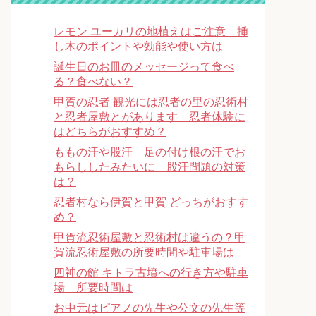
レモン ユーカリの地植えはご注意 挿
し木のポイントや効能や使い方は
誕生日のお皿のメッセージって食べ
る？食べない？
甲賀の忍者 観光には忍者の里の忍術村
と忍者屋敷とがあります 忍者体験に
はどちらがおすすめ？
ももの汗や股汗 足の付け根の汗でお
もらししたみたいに 股汗問題の対策
は？
忍者村なら伊賀と甲賀 どっちがおすす
め？
甲賀流忍術屋敷と忍術村は違うの？甲
賀流忍術屋敷の所要時間や駐車場は
四神の館 キトラ古墳への行き方や駐車
場 所要時間は
お中元はピアノの先生や公文の先生等