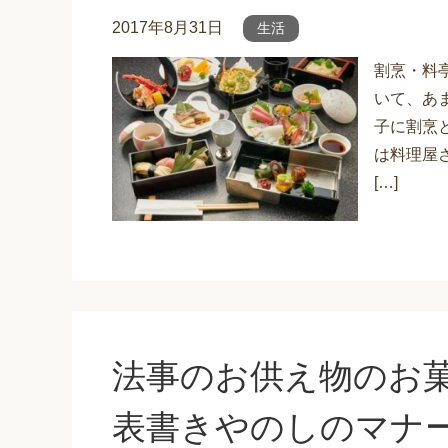
2017年8月31日
生活
割烹・料
いて、あ
子に割烹
は料理屋
[…]
法事のお供え物のお
表書きやのしのマナ