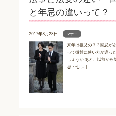
と年忌の違いって？
2017年8月28日
マナー
来年は祖父の３３回忌があ
って微妙に使い方が違った
しょうか あと、以前から
忌・七 […]