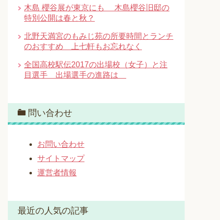
木島 櫻谷展が東京にも 木島櫻谷旧邸の
特別公開は春と秋？
北野天満宮のもみじ苑の所要時間とランチ
のおすすめ 上七軒もお忘れなく
全国高校駅伝2017の出場校（女子）と注
目選手 出場選手の進路は
問い合わせ
お問い合わせ
サイトマップ
運営者情報
最近の人気の記事