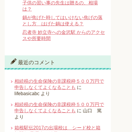
子供の習い事の先生は贈るの、相場
は？
鍋が焦げた時してはいけない焦げの落
とし方 はげた鍋は使える？
忍者寺 妙立寺への金沢駅 からのアクセ
スや所要時間
最近のコメント
相続税の生命保険の非課税枠５００万円で
申告しなくてよくなることも
に
lifebasicabc
より
相続税の生命保険の非課税枠５００万円で
申告しなくてよくなることも
に
山口 篤
より
箱根駅伝2017の出場校は シード校と箱