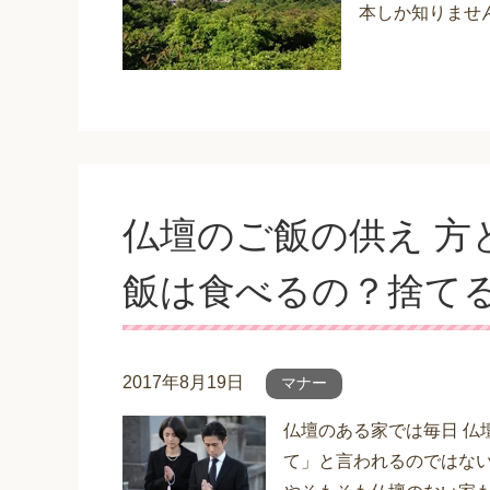
本しか知りません
仏壇のご飯の供え 方
飯は食べるの？捨て
2017年8月19日
マナー
仏壇のある家では毎日 仏
て」と言われるのではない