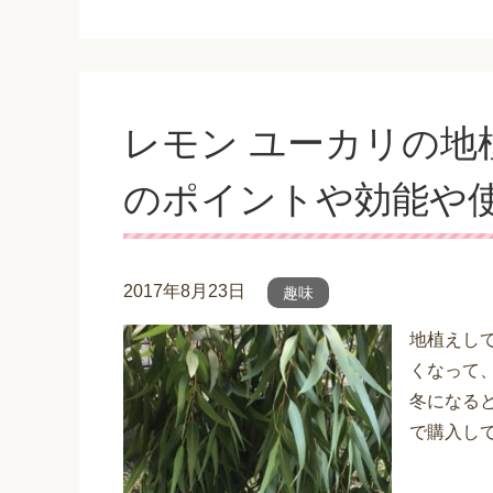
レモン ユーカリの地
のポイントや効能や
2017年8月23日
趣味
地植えし
くなって
冬になる
で購入して