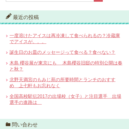
最近の投稿
一度溶けたアイスは再冷凍して食べられるの？冷蔵庫
でアイスが。。。
誕生日のお皿のメッセージって食べる？食べない？
木島 櫻谷展が東京にも 木島櫻谷旧邸の特別公開は春
と秋？
北野天満宮のもみじ苑の所要時間とランチのおすす
め 上七軒もお忘れなく
全国高校駅伝2017の出場校（女子）と注目選手 出場
選手の進路は
問い合わせ