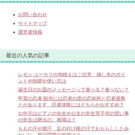
お問い合わせ
サイトマップ
運営者情報
最近の人気の記事
レモン ユーカリの地植えはご注意 挿し木のポイ
ントや効能や使い方は
誕生日のお皿のメッセージって食べる？食べない？
甲賀の忍者 観光には忍者の里の忍術村と忍者屋敷
とがあります 忍者体験にはどちらがおすすめ？
お中元はピアノの先生や公文の先生等子供の習い事
の先生は贈るの、相場は？
ももの汗や股汗 足の付け根の汗でおもらししたみ
たいに 股汗問題の対策は？