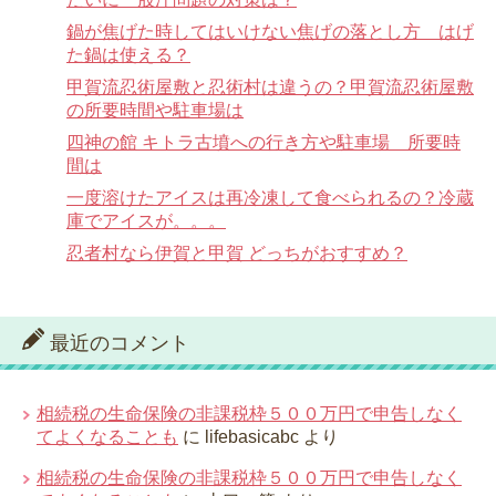
鍋が焦げた時してはいけない焦げの落とし方 はげ
た鍋は使える？
甲賀流忍術屋敷と忍術村は違うの？甲賀流忍術屋敷
の所要時間や駐車場は
四神の館 キトラ古墳への行き方や駐車場 所要時
間は
一度溶けたアイスは再冷凍して食べられるの？冷蔵
庫でアイスが。。。
忍者村なら伊賀と甲賀 どっちがおすすめ？
最近のコメント
相続税の生命保険の非課税枠５００万円で申告しなく
てよくなることも
に
lifebasicabc
より
相続税の生命保険の非課税枠５００万円で申告しなく