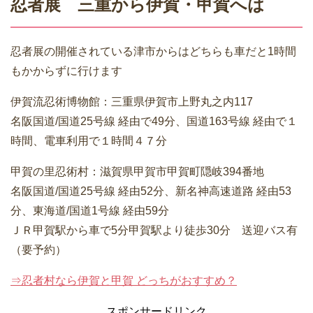
忍者展 三重から伊賀・甲賀へは
忍者展の開催されている津市からはどちらも車だと1時間
もかからずに行けます
伊賀流忍術博物館：三重県伊賀市上野丸之内117
名阪国道/国道25号線 経由で49分、国道163号線 経由で１
時間、電車利用で１時間４７分
甲賀の里忍術村：滋賀県甲賀市甲賀町隠岐394番地
名阪国道/国道25号線 経由52分、新名神高速道路 経由53
分、東海道/国道1号線 経由59分
ＪＲ甲賀駅から車で5分甲賀駅より徒歩30分 送迎バス有
（要予約）
⇒忍者村なら伊賀と甲賀 どっちがおすすめ？
スポンサードリンク