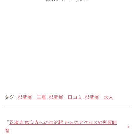
タグ :
忍者展 三重
,
忍者展 口コミ
,
忍者展 大人
「
忍者寺 妙立寺への金沢駅 からのアクセスや所要時
間
」