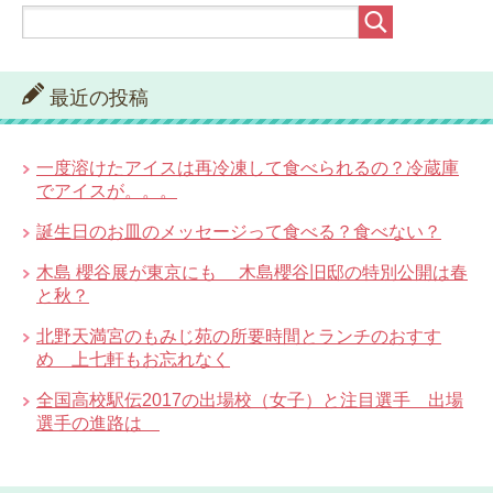
最近の投稿
一度溶けたアイスは再冷凍して食べられるの？冷蔵庫
でアイスが。。。
誕生日のお皿のメッセージって食べる？食べない？
木島 櫻谷展が東京にも 木島櫻谷旧邸の特別公開は春
と秋？
北野天満宮のもみじ苑の所要時間とランチのおすす
め 上七軒もお忘れなく
全国高校駅伝2017の出場校（女子）と注目選手 出場
選手の進路は