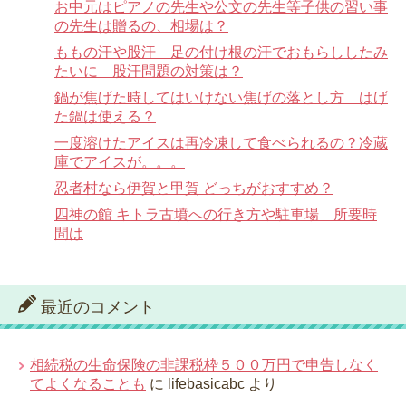
お中元はピアノの先生や公文の先生等子供の習い事
の先生は贈るの、相場は？
ももの汗や股汗 足の付け根の汗でおもらししたみ
たいに 股汗問題の対策は？
鍋が焦げた時してはいけない焦げの落とし方 はげ
た鍋は使える？
一度溶けたアイスは再冷凍して食べられるの？冷蔵
庫でアイスが。。。
忍者村なら伊賀と甲賀 どっちがおすすめ？
四神の館 キトラ古墳への行き方や駐車場 所要時
間は
最近のコメント
相続税の生命保険の非課税枠５００万円で申告しなく
てよくなることも
に
lifebasicabc
より