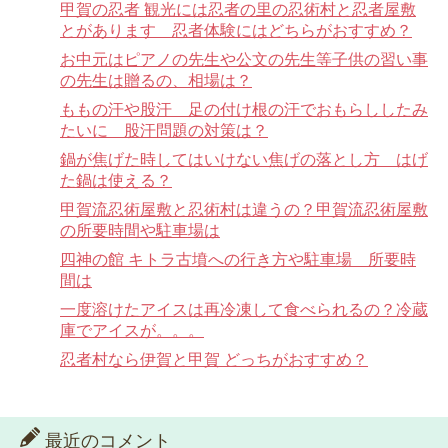
甲賀の忍者 観光には忍者の里の忍術村と忍者屋敷
とがあります 忍者体験にはどちらがおすすめ？
お中元はピアノの先生や公文の先生等子供の習い事
の先生は贈るの、相場は？
ももの汗や股汗 足の付け根の汗でおもらししたみ
たいに 股汗問題の対策は？
鍋が焦げた時してはいけない焦げの落とし方 はげ
た鍋は使える？
甲賀流忍術屋敷と忍術村は違うの？甲賀流忍術屋敷
の所要時間や駐車場は
四神の館 キトラ古墳への行き方や駐車場 所要時
間は
一度溶けたアイスは再冷凍して食べられるの？冷蔵
庫でアイスが。。。
忍者村なら伊賀と甲賀 どっちがおすすめ？
最近のコメント