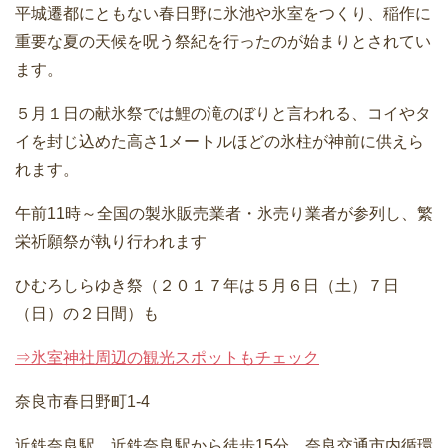
平城遷都にともない春日野に氷池や氷室をつくり、稲作に
重要な夏の天候を呪う祭紀を行ったのが始まりとされてい
ます。
５月１日の献氷祭では鯉の滝のぼりと言われる、コイやタ
イを封じ込めた高さ1メートルほどの氷柱が神前に供えら
れます。
午前11時～全国の製氷販売業者・氷売り業者が参列し、繁
栄祈願祭が執り行われます
ひむろしらゆき祭（２０１７年は５月６日（土）７日
（日）の２日間）も
⇒氷室神社周辺の観光スポットもチェック
奈良市春日野町1-4
近鉄奈良駅 近鉄奈良駅から徒歩15分、奈良交通市内循環