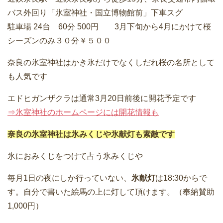
バス外回り「氷室神社・国立博物館前」下車スグ
駐車場 24台 60分 500円 3月下旬から4月にかけて桜
シーズンのみ３０分￥５００
奈良の氷室神社はかき氷だけでなくしだれ桜の名所として
も人気です
エドヒガンザクラは通常3月20日前後に開花予定です
⇒氷室神社のホームページには開花情報も
奈良の氷室神社は氷みくじや
氷献灯も素敵です
氷におみくじをつけて占う氷みくじや
毎月1日の夜にしか行っていない、
氷献灯
は18:30からで
す。自分で書いた絵馬の上に灯して頂けます。（奉納賛助
1,000円）