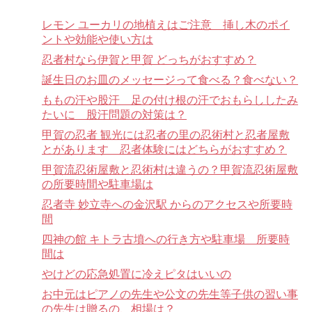
レモン ユーカリの地植えはご注意 挿し木のポイ
ントや効能や使い方は
忍者村なら伊賀と甲賀 どっちがおすすめ？
誕生日のお皿のメッセージって食べる？食べない？
ももの汗や股汗 足の付け根の汗でおもらししたみ
たいに 股汗問題の対策は？
甲賀の忍者 観光には忍者の里の忍術村と忍者屋敷
とがあります 忍者体験にはどちらがおすすめ？
甲賀流忍術屋敷と忍術村は違うの？甲賀流忍術屋敷
の所要時間や駐車場は
忍者寺 妙立寺への金沢駅 からのアクセスや所要時
間
四神の館 キトラ古墳への行き方や駐車場 所要時
間は
やけどの応急処置に冷えピタはいいの
お中元はピアノの先生や公文の先生等子供の習い事
の先生は贈るの、相場は？