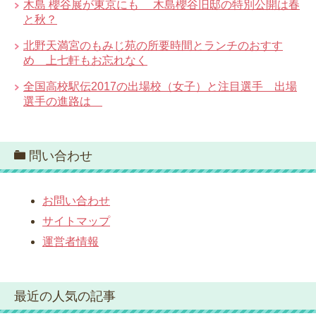
木島 櫻谷展が東京にも 木島櫻谷旧邸の特別公開は春
と秋？
北野天満宮のもみじ苑の所要時間とランチのおすす
め 上七軒もお忘れなく
全国高校駅伝2017の出場校（女子）と注目選手 出場
選手の進路は
問い合わせ
お問い合わせ
サイトマップ
運営者情報
最近の人気の記事