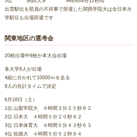
5位 関西大学 4時間08分12秒間
出雲駅伝を部員の不祥事で辞退した関西学院大は全日本大
学駅伝も出場辞退です
関東地区の選考会
20校出場中9校が本大会出場
各大学8人が出場
4組に分かれて10000ｍを走る
8人の合計タイムで決定
6月18日（土）
1位 山梨学院大 ４時間３分２５秒８２
2位 日本大 ４時間５分２０秒９２
3位 日本体育大 ４時間５分４３秒６３
4位 拓殖大 ４時間５分５２秒９４