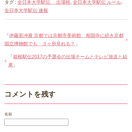
タグ :
全日本大学駅伝 出場校
,
全日本大学駅伝 ルール
,
全日本大学駅伝 速報
「
伊藤若冲展 京都では京都市美術館 相国寺に続き京都
国立博物館でも ３ヶ所見れる？
」
「
箱根駅伝2017の予選会の出場チームとテレビ放送と結
果
」
コメントを残す
名前