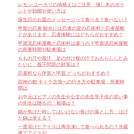
レモン ユーカリの地植えはご注意 挿し木のポイ
ントや効能や使い方は
誕生日のお皿のメッセージって食べる？食べない？
甲賀の忍者 観光には忍者の里の忍術村と忍者屋敷
とがあります 忍者体験にはどちらがおすすめ？
甲賀流忍術屋敷と忍術村は違うの？甲賀流忍術屋敷
の所要時間や駐車場は
ももの汗や股汗 足の付け根の汗でおもらししたみ
たいに 股汗問題の対策は？
忍者村なら伊賀と甲賀 どっちがおすすめ？
四神の館 キトラ古墳への行き方や駐車場 所要時
間は
お中元はピアノの先生や公文の先生等子供の習い事
の先生は贈るの、相場は？
鍋が焦げた時してはいけない焦げの落とし方 はげ
た鍋は使える？
一度溶けたアイスは再冷凍して食べられるの？冷蔵
庫でアイスが。。。