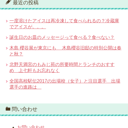
最近の投稿
一度溶けたアイスは再冷凍して食べられるの？冷蔵庫
でアイスが。。。
誕生日のお皿のメッセージって食べる？食べない？
木島 櫻谷展が東京にも 木島櫻谷旧邸の特別公開は春
と秋？
北野天満宮のもみじ苑の所要時間とランチのおすす
め 上七軒もお忘れなく
全国高校駅伝2017の出場校（女子）と注目選手 出場
選手の進路は
問い合わせ
お問い合わせ