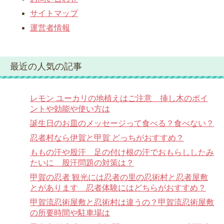
サイトマップ
運営者情報
最近の人気の記事
レモン ユーカリの地植えはご注意 挿し木のポイ
ントや効能や使い方は
誕生日のお皿のメッセージって食べる？食べない？
忍者村なら伊賀と甲賀 どっちがおすすめ？
ももの汗や股汗 足の付け根の汗でおもらししたみ
たいに 股汗問題の対策は？
甲賀の忍者 観光には忍者の里の忍術村と忍者屋敷
とがあります 忍者体験にはどちらがおすすめ？
甲賀流忍術屋敷と忍術村は違うの？甲賀流忍術屋敷
の所要時間や駐車場は