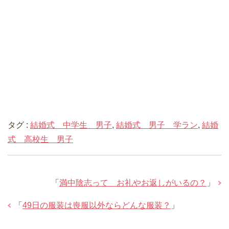
タグ :
結婚式 中学生 男子
,
結婚式 男子 学ラン
,
結婚
式 高校生 男子
「
満中陰志って お礼やお返しがいるの？
」
「
49日の服装は喪服以外ならどんな服装？
」