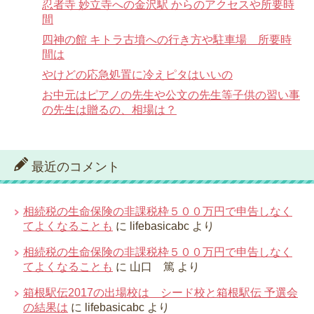
忍者寺 妙立寺への金沢駅 からのアクセスや所要時
間
四神の館 キトラ古墳への行き方や駐車場 所要時
間は
やけどの応急処置に冷えピタはいいの
お中元はピアノの先生や公文の先生等子供の習い事
の先生は贈るの、相場は？
最近のコメント
相続税の生命保険の非課税枠５００万円で申告しなく
てよくなることも
に
lifebasicabc
より
相続税の生命保険の非課税枠５００万円で申告しなく
てよくなることも
に
山口 篤
より
箱根駅伝2017の出場校は シード校と箱根駅伝 予選会
の結果は
に
lifebasicabc
より