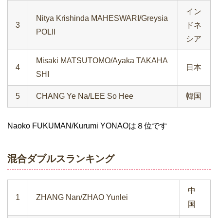
イン
Nitya Krishinda MAHESWARI/Greysia
3
ドネ
POLII
シア
Misaki MATSUTOMO/Ayaka TAKAHA
4
日本
SHI
5
CHANG Ye Na/LEE So Hee
韓国
Naoko FUKUMAN/Kurumi YONAOは８位です
混合ダブルスランキング
中
1
ZHANG Nan/ZHAO Yunlei
国