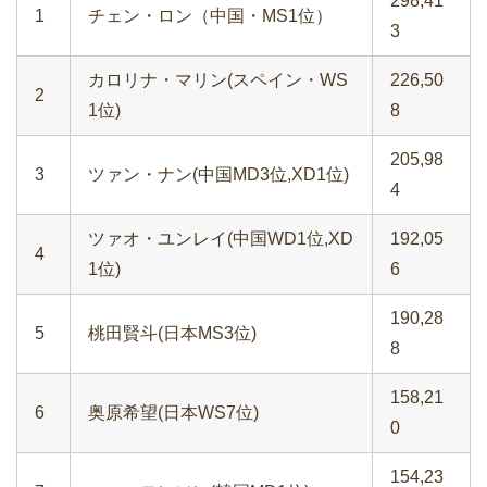
298,41
1
チェン・ロン（中国・MS1位）
3
カロリナ・マリン(スペイン・WS
226,50
2
1位)
8
205,98
3
ツァン・ナン(中国MD3位,XD1位)
4
ツァオ・ユンレイ(中国WD1位,XD
192,05
4
1位)
6
190,28
5
桃田賢斗(日本MS3位)
8
158,21
6
奥原希望(日本WS7位)
0
154,23