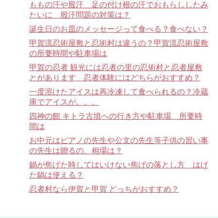
ももの汗や股汗 足の付け根の汗でおもらししたみ
たいに 股汗問題の対策は？
誕生日のお皿のメッセージって食べる？食べない？
甲賀流忍術屋敷と忍術村は違うの？甲賀流忍術屋敷
の所要時間や駐車場は
甲賀の忍者 観光には忍者の里の忍術村と忍者屋敷
とがあります 忍者体験にはどちらがおすすめ？
一度溶けたアイスは再冷凍して食べられるの？冷蔵
庫でアイスが。。。
四神の館 キトラ古墳への行き方や駐車場 所要時
間は
お中元はピアノの先生や公文の先生等子供の習い事
の先生は贈るの、相場は？
鍋が焦げた時してはいけない焦げの落とし方 はげ
た鍋は使える？
忍者村なら伊賀と甲賀 どっちがおすすめ？