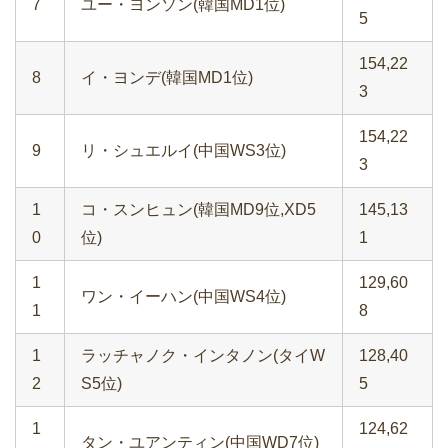
7
ユー・ヨンソン(韓国MD1位)
5
154,22
8
イ・ヨンデ(韓国MD1位)
3
154,22
9
リ・シュエルイ(中国WS3位)
3
1
コ・スンヒュン(韓国MD9位,XD5
145,13
0
位)
1
1
129,60
ワン・イーハン(中国WS4位)
1
8
1
ラッチャノク・インタノン(タイW
128,40
2
S5位)
5
1
124,62
タン・ユアンティン(中国WD7位)