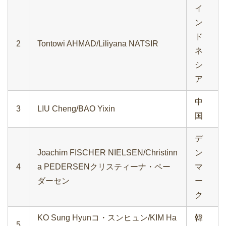
イ
ン
ド
2
Tontowi AHMAD/Liliyana NATSIR
ネ
シ
ア
中
3
LIU Cheng/BAO Yixin
国
デ
Joachim FISCHER NIELSEN/Christinn
ン
4
a PEDERSENクリスティーナ・ペー
マ
ダーセン
ー
ク
KO Sung Hyunコ・スンヒュン/KIM Ha
韓
5