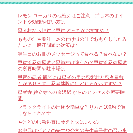
レモン ユーカリの地植えはご注意 挿し木のポイ
ントや効能や使い方は
忍者村なら伊賀と甲賀 どっちがおすすめ？
ももの汗や股汗 足の付け根の汗でおもらししたみ
たいに 股汗問題の対策は？
誕生日のお皿のメッセージって食べる？食べない？
甲賀流忍術屋敷と忍術村は違うの？甲賀流忍術屋敷
の所要時間や駐車場は
甲賀の忍者 観光には忍者の里の忍術村と忍者屋敷
とがあります 忍者体験にはどちらがおすすめ？
忍者寺 妙立寺への金沢駅 からのアクセスや所要時
間
ブラックライトの用途や簡単な作り方と100均で買
うならこれです
やけどの応急処置に冷えピタはいいの
お中元はピアノの先生や公文の先生等子供の習い事