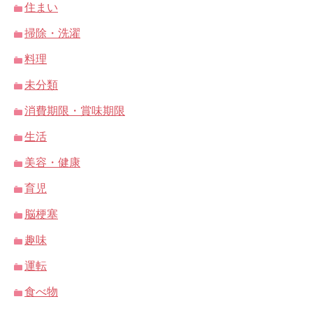
住まい
掃除・洗濯
料理
未分類
消費期限・賞味期限
生活
美容・健康
育児
脳梗塞
趣味
運転
食べ物