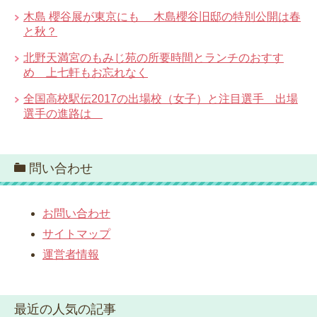
木島 櫻谷展が東京にも 木島櫻谷旧邸の特別公開は春
と秋？
北野天満宮のもみじ苑の所要時間とランチのおすす
め 上七軒もお忘れなく
全国高校駅伝2017の出場校（女子）と注目選手 出場
選手の進路は
問い合わせ
お問い合わせ
サイトマップ
運営者情報
最近の人気の記事