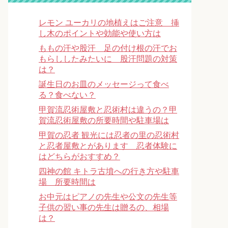
レモン ユーカリの地植えはご注意 挿
し木のポイントや効能や使い方は
ももの汗や股汗 足の付け根の汗でお
もらししたみたいに 股汗問題の対策
は？
誕生日のお皿のメッセージって食べ
る？食べない？
甲賀流忍術屋敷と忍術村は違うの？甲
賀流忍術屋敷の所要時間や駐車場は
甲賀の忍者 観光には忍者の里の忍術村
と忍者屋敷とがあります 忍者体験に
はどちらがおすすめ？
四神の館 キトラ古墳への行き方や駐車
場 所要時間は
お中元はピアノの先生や公文の先生等
子供の習い事の先生は贈るの、相場
は？