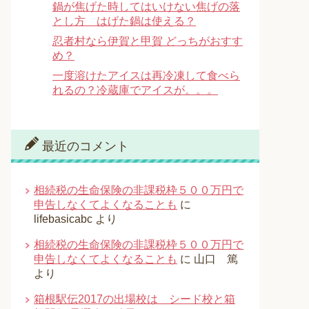
鍋が焦げた時してはいけない焦げの落
とし方 はげた鍋は使える？
忍者村なら伊賀と甲賀 どっちがおすす
め？
一度溶けたアイスは再冷凍して食べら
れるの？冷蔵庫でアイスが。。。
最近のコメント
相続税の生命保険の非課税枠５００万円で
申告しなくてよくなることも
に
lifebasicabc
より
相続税の生命保険の非課税枠５００万円で
申告しなくてよくなることも
に
山口 篤
より
箱根駅伝2017の出場校は シード校と箱