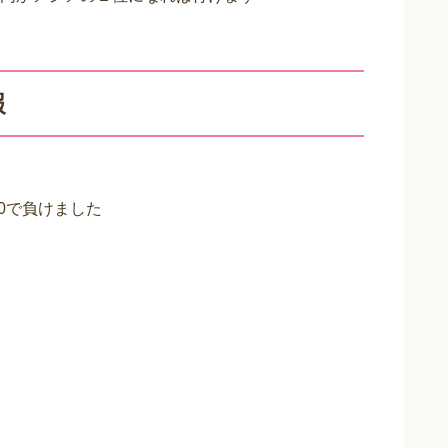
報
-0で負けました