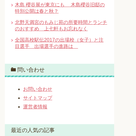
木島 櫻谷展が東京にも 木島櫻谷旧邸の
特別公開は春と秋？
北野天満宮のもみじ苑の所要時間とランチ
のおすすめ 上七軒もお忘れなく
全国高校駅伝2017の出場校（女子）と注
目選手 出場選手の進路は
問い合わせ
お問い合わせ
サイトマップ
運営者情報
最近の人気の記事