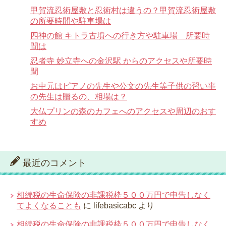
甲賀流忍術屋敷と忍術村は違うの？甲賀流忍術屋敷
の所要時間や駐車場は
四神の館 キトラ古墳への行き方や駐車場 所要時
間は
忍者寺 妙立寺への金沢駅 からのアクセスや所要時
間
お中元はピアノの先生や公文の先生等子供の習い事
の先生は贈るの、相場は？
大仏プリンの森のカフェへのアクセスや周辺のおす
すめ
最近のコメント
相続税の生命保険の非課税枠５００万円で申告しなく
てよくなることも
に
lifebasicabc
より
相続税の生命保険の非課税枠５００万円で申告しなく