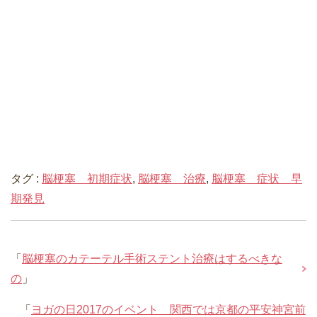
タグ :
脳梗塞 初期症状
,
脳梗塞 治療
,
脳梗塞 症状 早
期発見
「
脳梗塞のカテーテル手術ステント治療はするべきな
の
」
「
ヨガの日2017のイベント 関西では京都の平安神宮前