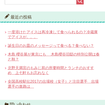
最近の投稿
一度溶けたアイスは再冷凍して食べられるの？冷蔵庫
でアイスが。。。
誕生日のお皿のメッセージって食べる？食べない？
木島 櫻谷展が東京にも 木島櫻谷旧邸の特別公開は春
と秋？
北野天満宮のもみじ苑の所要時間とランチのおすす
め 上七軒もお忘れなく
全国高校駅伝2017の出場校（女子）と注目選手 出場
選手の進路は
問い合わせ