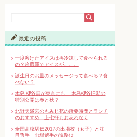
最近の投稿
一度溶けたアイスは再冷凍して食べられる
の？冷蔵庫でアイスが。。。
誕生日のお皿のメッセージって食べる？食
べない？
木島 櫻谷展が東京にも 木島櫻谷旧邸の
特別公開は春と秋？
北野天満宮のもみじ苑の所要時間とランチ
のおすすめ 上七軒もお忘れなく
全国高校駅伝2017の出場校（女子）と注
目選手 出場選手の進路は