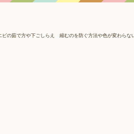
エビの茹で方や下ごしらえ 縮むのを防ぐ方法や色が変わらな