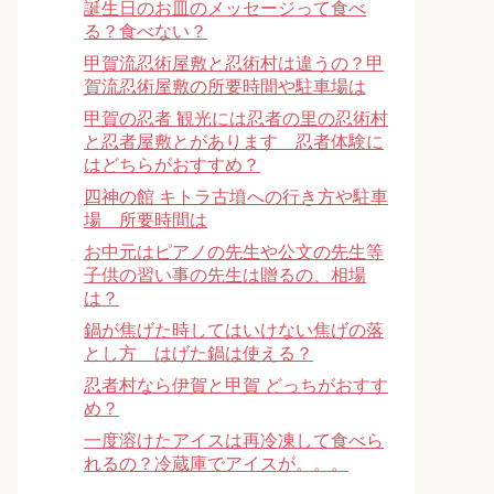
誕生日のお皿のメッセージって食べ
る？食べない？
甲賀流忍術屋敷と忍術村は違うの？甲
賀流忍術屋敷の所要時間や駐車場は
甲賀の忍者 観光には忍者の里の忍術村
と忍者屋敷とがあります 忍者体験に
はどちらがおすすめ？
四神の館 キトラ古墳への行き方や駐車
場 所要時間は
お中元はピアノの先生や公文の先生等
子供の習い事の先生は贈るの、相場
は？
鍋が焦げた時してはいけない焦げの落
とし方 はげた鍋は使える？
忍者村なら伊賀と甲賀 どっちがおすす
め？
一度溶けたアイスは再冷凍して食べら
れるの？冷蔵庫でアイスが。。。