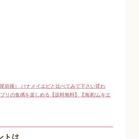
120尾前後） バナメイエビと比べてみて下さい背わ
プリの食感を楽しめる【送料無料】【海老/ムキエ
ントは