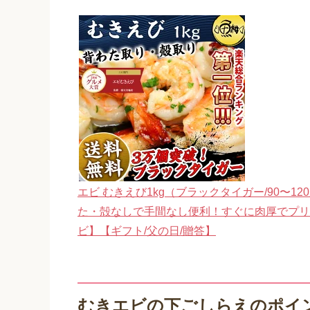
エビ むきえび1kg（ブラックタイガー/90〜
た・殻なしで手間なし便利！すぐに肉厚でプリ
ビ】【ギフト/父の日/贈答】
むきエビの下ごしらえのポイ