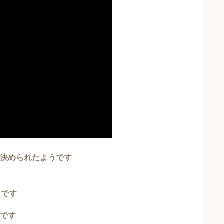
票で決められたようです
、
うです
です