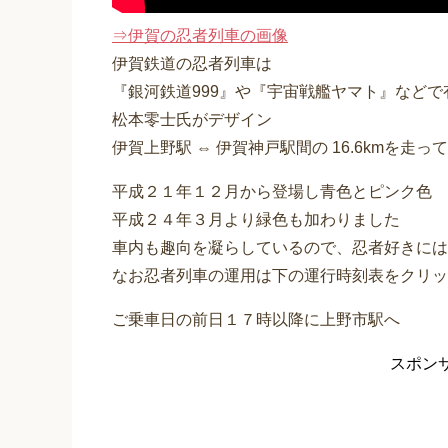
⇒伊賀の忍者列車の画像
伊賀鉄道の忍者列車は
『銀河鉄道999』や『宇宙戦艦ヤマト』など
松本零士氏がデザイン
伊賀上野駅 ⇔ 伊賀神戸駅間の 16.6kmを走っ
平成２１年１２月から登場し青色とピンク色
平成２４年３月より緑色も加わりました
車内も趣向を凝らしているので、忍者好きには
なお忍者列車の運用は下の運行時刻表をクリッ
ご乗車日の前日１７時以降に上野市駅へ
スポン