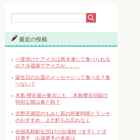
最近の投稿
一度溶けたアイスは再冷凍して食べられる
の？冷蔵庫でアイスが。。。
誕生日のお皿のメッセージって食べる？食
べない？
木島 櫻谷展が東京にも 木島櫻谷旧邸の
特別公開は春と秋？
北野天満宮のもみじ苑の所要時間とランチ
のおすすめ 上七軒もお忘れなく
全国高校駅伝2017の出場校（女子）と注
目選手 出場選手の進路は