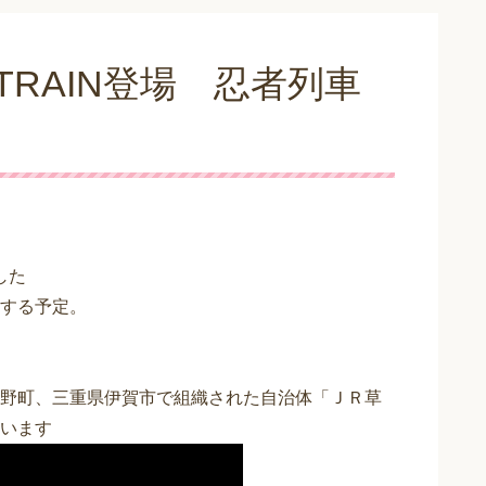
 TRAIN登場 忍者列車
した
する予定。
野町、三重県伊賀市で組織された自治体「ＪＲ草
います