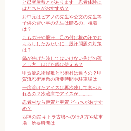
と忍者屋敷とがあります 忍者体験に
はどちらがおすすめ？
お中元はピアノの先生や公文の先生等
子供の習い事の先生は贈るの、相場
は？
ももの汗や股汗 足の付け根の汗でお
もらししたみたいに 股汗問題の対策
は？
鍋が焦げた時してはいけない焦げの落
とし方 はげた鍋は使える？
甲賀流忍術屋敷と忍術村は違うの？甲
賀流忍術屋敷の所要時間や駐車場は
一度溶けたアイスは再冷凍して食べら
れるの？冷蔵庫でアイスが。。。
忍者村なら伊賀と甲賀 どっちがおすす
め？
四神の館 キトラ古墳への行き方や駐車
場 所要時間は