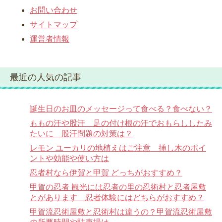
お問い合わせ
サイトマップ
運営者情報
最近の人気の記事
誕生日のお皿のメッセージって食べる？食べない？
ももの汗や股汗 足の付け根の汗でおもらししたみ
たいに 股汗問題の対策は？
レモン ユーカリの地植えはご注意 挿し木のポイ
ントや効能や使い方は
忍者村なら伊賀と甲賀 どっちがおすすめ？
甲賀の忍者 観光には忍者の里の忍術村と忍者屋敷
とがあります 忍者体験にはどちらがおすすめ？
甲賀流忍術屋敷と忍術村は違うの？甲賀流忍術屋敷