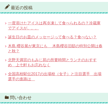
最近の投稿
一度溶けたアイスは再冷凍して食べられるの？冷蔵庫
でアイスが。。。
誕生日のお皿のメッセージって食べる？食べない？
木島 櫻谷展が東京にも 木島櫻谷旧邸の特別公開は春
と秋？
北野天満宮のもみじ苑の所要時間とランチのおすす
め 上七軒もお忘れなく
全国高校駅伝2017の出場校（女子）と注目選手 出場
選手の進路は
問い合わせ