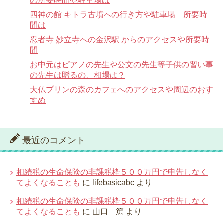
の所要時間や駐車場は
四神の館 キトラ古墳への行き方や駐車場 所要時
間は
忍者寺 妙立寺への金沢駅 からのアクセスや所要時
間
お中元はピアノの先生や公文の先生等子供の習い事
の先生は贈るの、相場は？
大仏プリンの森のカフェへのアクセスや周辺のおす
すめ
最近のコメント
相続税の生命保険の非課税枠５００万円で申告しなく
てよくなることも
に
lifebasicabc
より
相続税の生命保険の非課税枠５００万円で申告しなく
てよくなることも
に
山口 篤
より