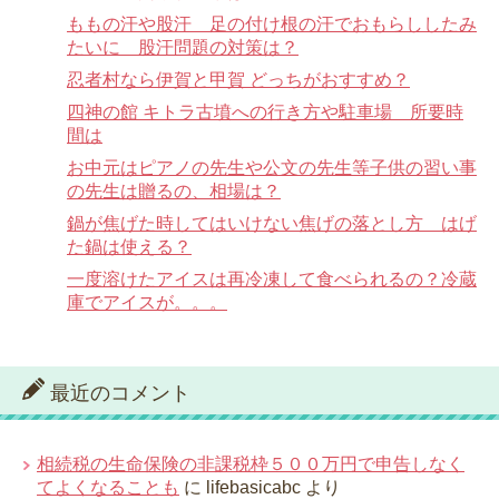
ももの汗や股汗 足の付け根の汗でおもらししたみ
たいに 股汗問題の対策は？
忍者村なら伊賀と甲賀 どっちがおすすめ？
四神の館 キトラ古墳への行き方や駐車場 所要時
間は
お中元はピアノの先生や公文の先生等子供の習い事
の先生は贈るの、相場は？
鍋が焦げた時してはいけない焦げの落とし方 はげ
た鍋は使える？
一度溶けたアイスは再冷凍して食べられるの？冷蔵
庫でアイスが。。。
最近のコメント
相続税の生命保険の非課税枠５００万円で申告しなく
てよくなることも
に
lifebasicabc
より