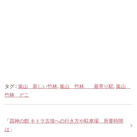
タグ :
嵐山 新しい竹林
,
嵐山 竹林 最寄り駅
,
嵐山
竹林 どこ
「
四神の館 キトラ古墳への行き方や駐車場 所要時間
は
」