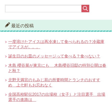
最近の投稿
一度溶けたアイスは再冷凍して食べられるの？冷蔵庫
でアイスが。。。
誕生日のお皿のメッセージって食べる？食べない？
木島 櫻谷展が東京にも 木島櫻谷旧邸の特別公開は春
と秋？
北野天満宮のもみじ苑の所要時間とランチのおすす
め 上七軒もお忘れなく
全国高校駅伝2017の出場校（女子）と注目選手 出場
選手の進路は