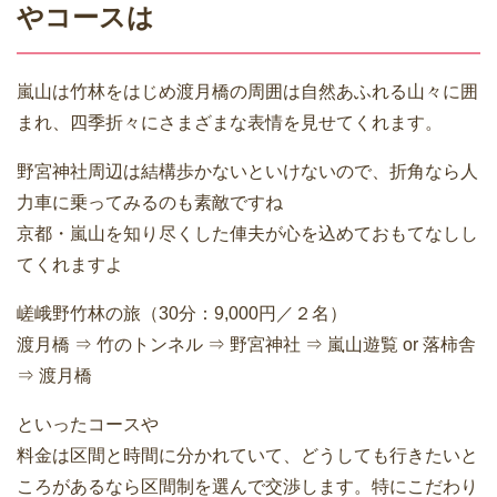
やコースは
嵐山は竹林をはじめ渡月橋の周囲は自然あふれる山々に囲
まれ、四季折々にさまざまな表情を見せてくれます。
野宮神社周辺は結構歩かないといけないので、折角なら人
力車に乗ってみるのも素敵ですね
京都・嵐山を知り尽くした俥夫が心を込めておもてなしし
てくれますよ
嵯峨野竹林の旅（30分：9,000円／２名）
渡月橋 ⇒ 竹のトンネル ⇒ 野宮神社 ⇒ 嵐山遊覧 or 落柿舎
⇒ 渡月橋
といったコースや
料金は区間と時間に分かれていて、どうしても行きたいと
ころがあるなら区間制を選んで交渉します。特にこだわり