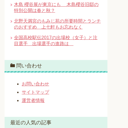
木島 櫻谷展が東京にも 木島櫻谷旧邸の
特別公開は春と秋？
北野天満宮のもみじ苑の所要時間とランチ
のおすすめ 上七軒もお忘れなく
全国高校駅伝2017の出場校（女子）と注
目選手 出場選手の進路は
問い合わせ
お問い合わせ
サイトマップ
運営者情報
最近の人気の記事