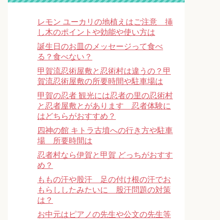
レモン ユーカリの地植えはご注意 挿
し木のポイントや効能や使い方は
誕生日のお皿のメッセージって食べ
る？食べない？
甲賀流忍術屋敷と忍術村は違うの？甲
賀流忍術屋敷の所要時間や駐車場は
甲賀の忍者 観光には忍者の里の忍術村
と忍者屋敷とがあります 忍者体験に
はどちらがおすすめ？
四神の館 キトラ古墳への行き方や駐車
場 所要時間は
忍者村なら伊賀と甲賀 どっちがおすす
め？
ももの汗や股汗 足の付け根の汗でお
もらししたみたいに 股汗問題の対策
は？
お中元はピアノの先生や公文の先生等