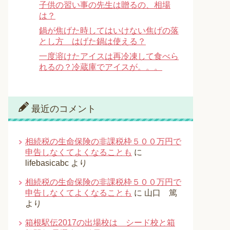
子供の習い事の先生は贈るの、相場
は？
鍋が焦げた時してはいけない焦げの落
とし方 はげた鍋は使える？
一度溶けたアイスは再冷凍して食べら
れるの？冷蔵庫でアイスが。。。
最近のコメント
相続税の生命保険の非課税枠５００万円で
申告しなくてよくなることも
に
lifebasicabc
より
相続税の生命保険の非課税枠５００万円で
申告しなくてよくなることも
に
山口 篤
より
箱根駅伝2017の出場校は シード校と箱