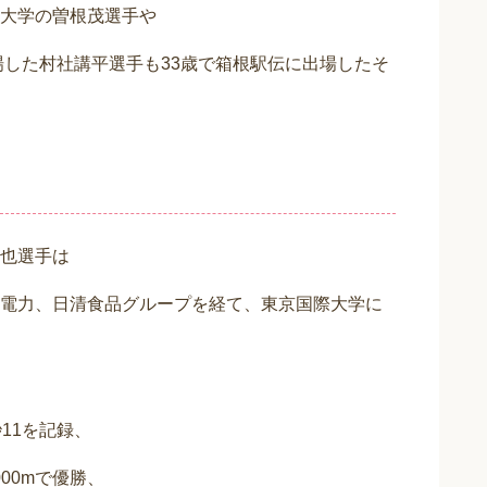
大学の曽根茂選手や
場した村社講平選手も33歳で箱根駅伝に出場したそ
也選手は
電力、日清食品グループを経て、東京国際大学に
秒11を記録、
000mで優勝、