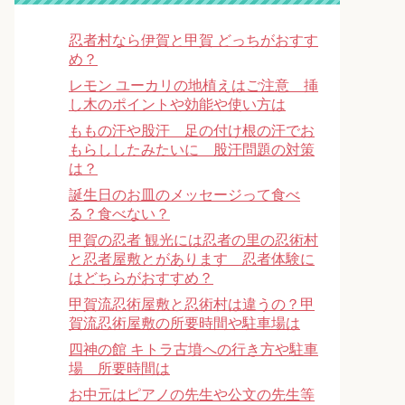
忍者村なら伊賀と甲賀 どっちがおすす
め？
レモン ユーカリの地植えはご注意 挿
し木のポイントや効能や使い方は
ももの汗や股汗 足の付け根の汗でお
もらししたみたいに 股汗問題の対策
は？
誕生日のお皿のメッセージって食べ
る？食べない？
甲賀の忍者 観光には忍者の里の忍術村
と忍者屋敷とがあります 忍者体験に
はどちらがおすすめ？
甲賀流忍術屋敷と忍術村は違うの？甲
賀流忍術屋敷の所要時間や駐車場は
四神の館 キトラ古墳への行き方や駐車
場 所要時間は
お中元はピアノの先生や公文の先生等