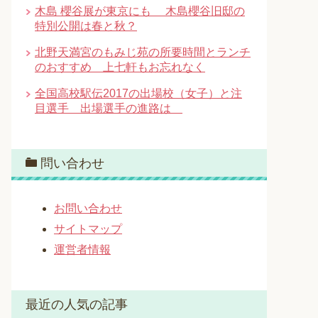
木島 櫻谷展が東京にも 木島櫻谷旧邸の
特別公開は春と秋？
北野天満宮のもみじ苑の所要時間とランチ
のおすすめ 上七軒もお忘れなく
全国高校駅伝2017の出場校（女子）と注
目選手 出場選手の進路は
問い合わせ
お問い合わせ
サイトマップ
運営者情報
最近の人気の記事