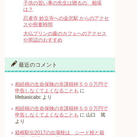
子供の習い事の先生は贈るの、相場
は？
忍者寺 妙立寺への金沢駅 からのアクセ
スや所要時間
大仏プリンの森のカフェへのアクセス
や周辺のおすすめ
最近のコメント
相続税の生命保険の非課税枠５００万円で
申告しなくてよくなることも
に
lifebasicabc
より
相続税の生命保険の非課税枠５００万円で
申告しなくてよくなることも
に
山口 篤
より
箱根駅伝2017の出場校は シード校と箱