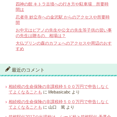
四神の館 キトラ古墳への行き方や駐車場 所要時
間は
忍者寺 妙立寺への金沢駅 からのアクセスや所要時
間
お中元はピアノの先生や公文の先生等子供の習い事
の先生は贈るの、相場は？
大仏プリンの森のカフェへのアクセスや周辺のおす
すめ
最近のコメント
相続税の生命保険の非課税枠５００万円で申告しなく
てよくなることも
に
lifebasicabc
より
相続税の生命保険の非課税枠５００万円で申告しなく
てよくなることも
に
山口 篤
より
箱根駅伝2017の出場校は シード校と箱根駅伝 予選会