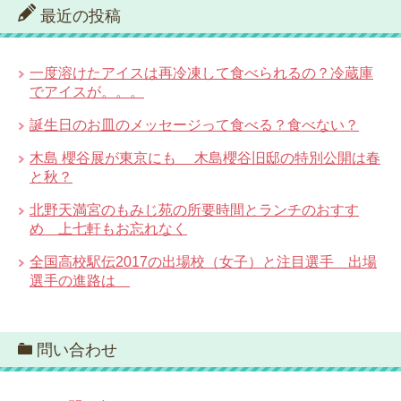
最近の投稿
一度溶けたアイスは再冷凍して食べられるの？冷蔵庫
でアイスが。。。
誕生日のお皿のメッセージって食べる？食べない？
木島 櫻谷展が東京にも 木島櫻谷旧邸の特別公開は春
と秋？
北野天満宮のもみじ苑の所要時間とランチのおすす
め 上七軒もお忘れなく
全国高校駅伝2017の出場校（女子）と注目選手 出場
選手の進路は
問い合わせ