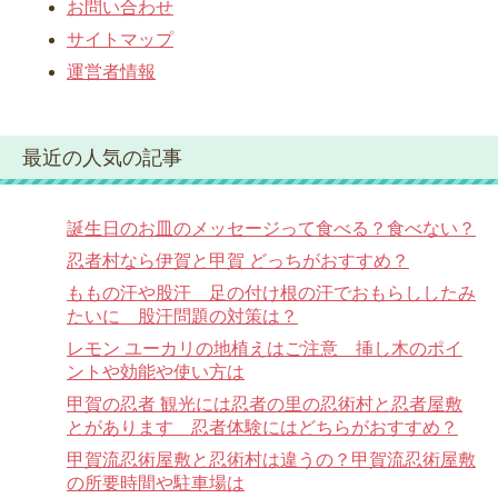
お問い合わせ
サイトマップ
運営者情報
最近の人気の記事
誕生日のお皿のメッセージって食べる？食べない？
忍者村なら伊賀と甲賀 どっちがおすすめ？
ももの汗や股汗 足の付け根の汗でおもらししたみ
たいに 股汗問題の対策は？
レモン ユーカリの地植えはご注意 挿し木のポイ
ントや効能や使い方は
甲賀の忍者 観光には忍者の里の忍術村と忍者屋敷
とがあります 忍者体験にはどちらがおすすめ？
甲賀流忍術屋敷と忍術村は違うの？甲賀流忍術屋敷
の所要時間や駐車場は